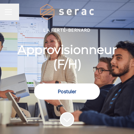
Changer la langue
MENU CARRIÈRE
LA FERTÉ-BERNARD
Approvisionneur
(F/H)
Postuler